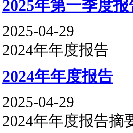
2025年第一季度报
2025-04-29
2024年年度报告
2024年年度报告
2025-04-29
2024年年度报告摘