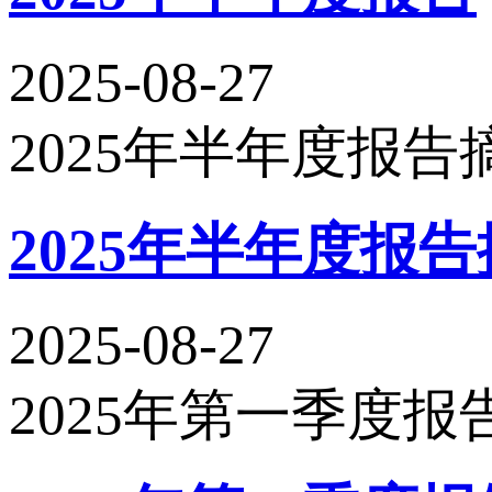
2025-08-27
2025年半年度报告
2025年半年度报
2025-08-27
2025年第一季度报