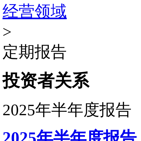
经营领域
>
定期报告
投资者关系
2025年半年度报告
2025年半年度报告