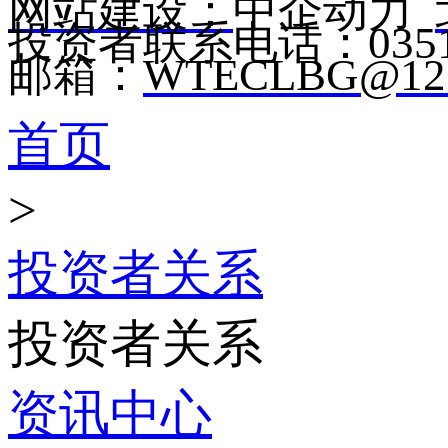
网站建设：
中企动力
投资者联系电话：0351-
邮箱：
WTECLBG@126
首页
>
投资者关系
投资者关系
资讯中心