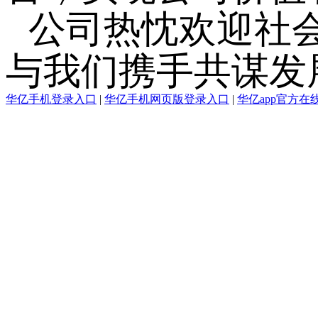
公司热忱欢迎社
与我们携手共谋发
华亿手机登录入口
|
华亿手机网页版登录入口
|
华亿app官方在