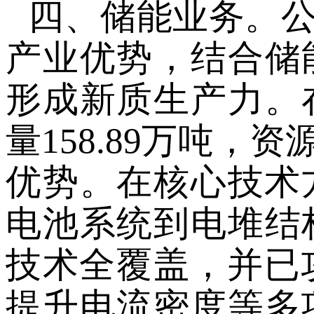
四、储能业务。
产业优势，结合储
形成新质生产力。
量158.89万吨
优势。在核心技术
电池系统到电堆结
技术全覆盖，并已
提升电流密度等多