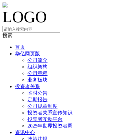
搜索
首页
华亿网页版
公司简介
组织架构
公司章程
业务板块
投资者关系
临时公告
定期报告
公司规章制度
投资者关系宣传知识
投资者互动平台
2025年世界投资者周
资讯中心
政策法规