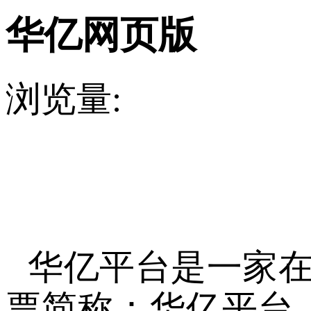
华亿网页版
浏览量
:
华亿平台是一家
票简称：华亿平台，