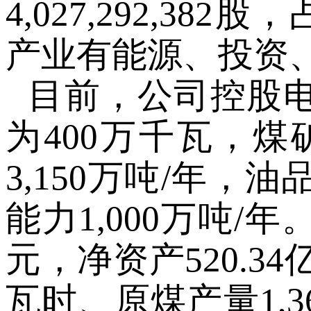
4,027,292,3
产业有能源、投资
目前，公司控股电
为400万千瓦，煤矿
3,150
万吨
/
年，油
能力
1,000
万吨
/
年
元，净资产520.34
瓦时、原煤产量1,3