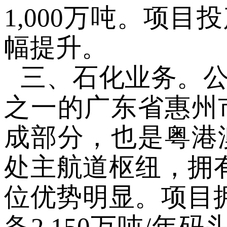
1,000万吨。项
幅提升。
三、石化业务。
之一的广东省惠州
成部分，也是粤港
处主航道枢纽，拥
位优势明显。项目拥
备2,150万吨/年