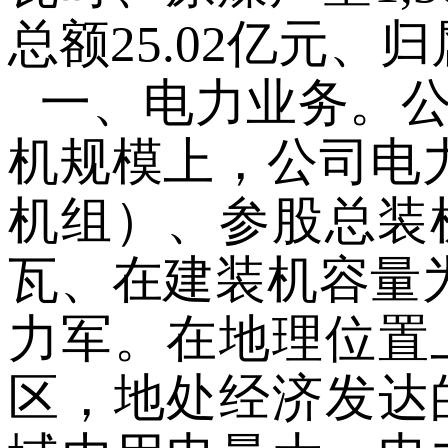
总额25.02亿元、
一、电力业务。
机规模上，公司电
机组）、参股总装机
瓦、在建装机容量
力军。在地理位置
区，地处经济发达