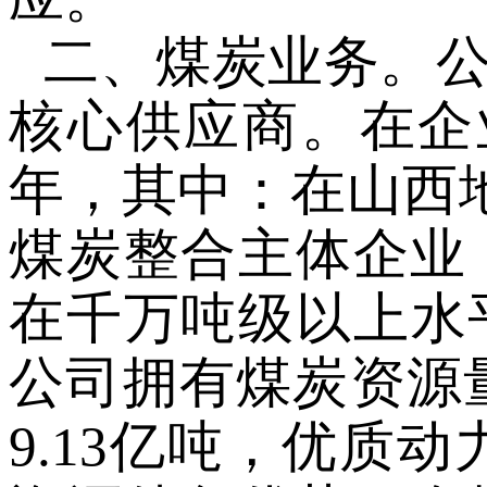
二、煤炭业务。
核心供应商。在企业
年，其中：在山西
煤炭整合主体企业
在千万吨级以上水
公司拥有煤炭资源量
9.13亿吨，优质