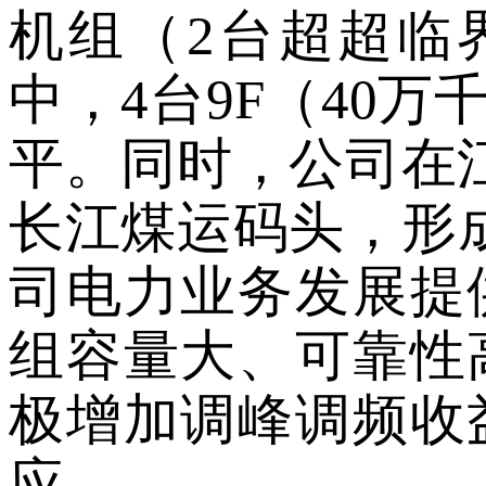
机组（2台超超临
中，4台9F（40
平。同时，公司在江
长江煤运码头，形成
司电力业务发展提
组容量大、可靠性
极增加调峰调频收
应。