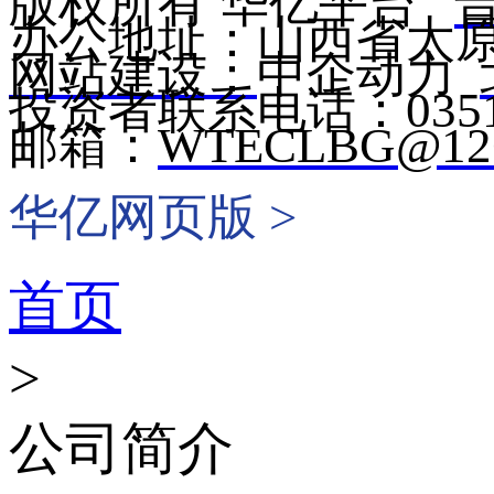
版权所有 华亿平台
晋
办公地址：山西省太原
网站建设：
中企动力
投资者联系电话：0351-
邮箱：
WTECLBG@126
华亿网页版 >
首页
>
公司简介