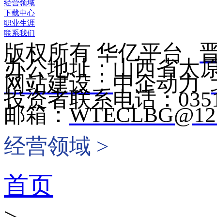
经营领域
下载中心
职业生涯
联系我们
版权所有 华亿平台
晋
办公地址：山西省太原
网站建设：
中企动力
投资者联系电话：0351-
邮箱：
WTECLBG@126
经营领域 >
首页
>