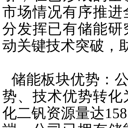
市场情况有序推进
分发挥已有储能研
动关键技术突破，
储能板块优势：
势、技术优势转化
化二钒资源量达
158