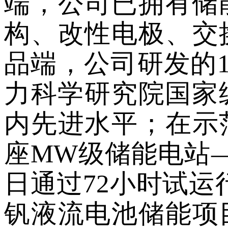
端，公司已拥有储
构、改性电极、交
品端，公司研发的
力科学研究院国家
内先进水平；在示
座
MW
级储能电站
日通过
72
小时试运
钒液流电池储能项